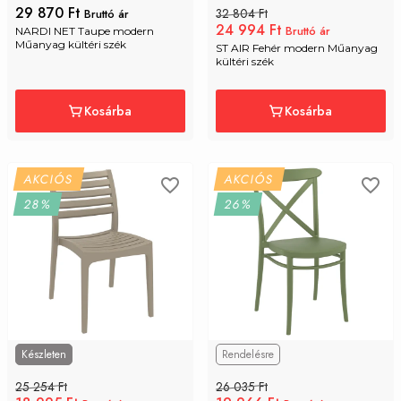
29 870 Ft
32 804 Ft
Bruttó ár
24 994 Ft
Bruttó ár
NARDI NET Taupe modern 
Műanyag kültéri szék
ST AIR Fehér modern Műanyag 
kültéri szék
Kosárba
Kosárba
AKCIÓS
AKCIÓS
28%
26%
Készleten
Rendelésre
25 254 Ft
26 035 Ft