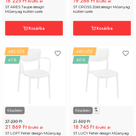
18 225 Ft
19 266 Ft
Bruttó ár
Bruttó ár
ST ARES Taupe design 
ST CROSS Zöld design Műanyag 
Műanyag kültéri szék
kültéri szék
Kosárba
Kosárba
AKCIÓS
AKCIÓS
41%
40%
Készleten
Készleten
37 230 Ft
31 502 Ft
21 869 Ft
18 745 Ft
Bruttó ár
Bruttó ár
ST LOFT Fehér design Műanyag 
ST LUCY Fehér design Műanyag 