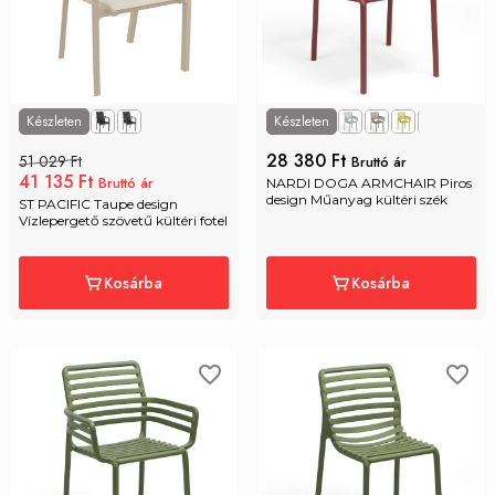
Készleten
Készleten
+2
28 380 Ft
51 029 Ft
Bruttó ár
41 135 Ft
Bruttó ár
NARDI DOGA ARMCHAIR Piros 
design Műanyag kültéri szék
ST PACIFIC Taupe design 
Vízlepergető szövetű kültéri fotel
Kosárba
Kosárba