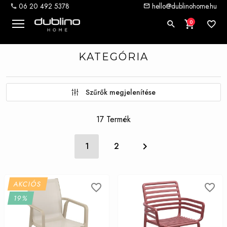
06 20 492 5378
hello@dublinohome.hu
0
KATEGÓRIA
Szűrők megjelenítése
17 Termék
1
2
AKCIÓS
19%