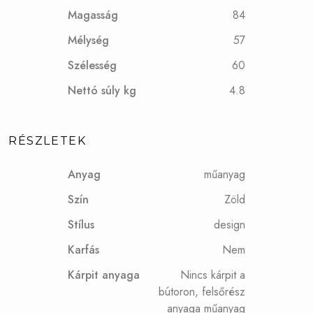
Magasság
84
Mélység
57
Szélesség
60
Nettó súly kg
4.8
RÉSZLETEK
Anyag
műanyag
Szín
Zöld
Stílus
design
Karfás
Nem
Kárpit anyaga
Nincs kárpit a
bútoron, felsőrész
anyaga műanyag