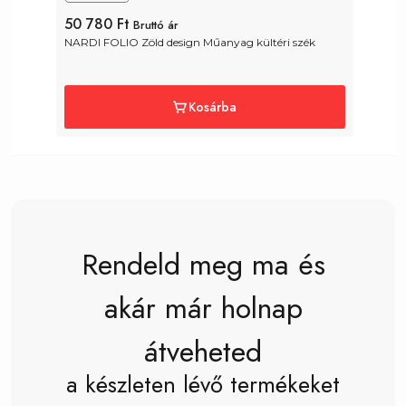
50 780 Ft
2
Bruttó ár
NARDI FOLIO Zöld design Műanyag kültéri szék
N
M
Kosárba
Rendeld meg ma és
akár már holnap
átveheted
a készleten lévő termékeket