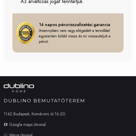
Az árváltozás jogát fenntartjuk.
14 napos pénzvisszafizetési garancia
Amennyiben nem vagy elégedett a termékkel
egyszerűen küldd vissza és mi visszautaljuk a
pénzt.
DUBLINO BEMUTATÓTEREM
1142 Budapest, Komáromi út 16-20.
Google maps útvonal
Waze útvonal