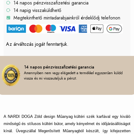
14 napos pénzvisszafizetési garancia
14 napig visszaküldhető
Megtekinthető mintadarabjainkról érdeklődj telefonon
Az árváltozás jogát fenntartjuk.
14 napos pénzvisszafizetési garancia
Amennyiben nem vagy elégedett a termékkel egyszerűen küldd
vissza és mi visszautaljuk a pénzt.
A NARDI DOGA Zöld design Műanyag kültéri szék karfával egy kiváló
minőségű és stílusos kültéri bútor, amely kényelmet és időjárásállóságot
kínál. Üvegszállal Megerősített Műanyagból készült, így kifejezetten