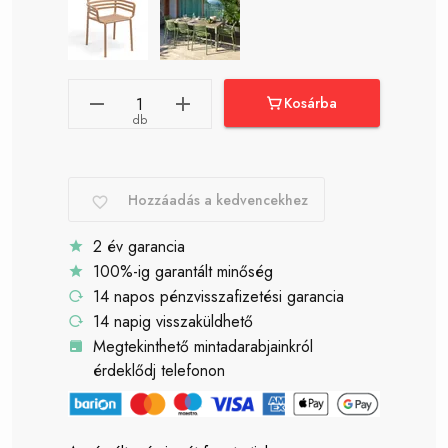
Kosárba
db
Hozzáadás a kedvencekhez
2 év garancia
100%-ig garantált minőség
14 napos pénzvisszafizetési garancia
14 napig visszaküldhető
Megtekinthető mintadarabjainkról
érdeklődj telefonon