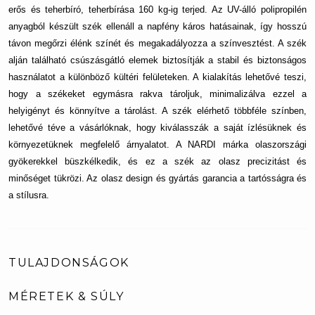
erős és teherbíró, teherbírása 160 kg-ig terjed. Az UV-álló polipropilén
anyagból készült szék ellenáll a napfény káros hatásainak, így hosszú
távon megőrzi élénk színét és megakadályozza a színvesztést. A szék
alján található csúszásgátló elemek biztosítják a stabil és biztonságos
használatot a különböző kültéri felületeken. A kialakítás lehetővé teszi,
hogy a székeket egymásra rakva tároljuk, minimalizálva ezzel a
helyigényt és könnyítve a tárolást. A szék elérhető többféle színben,
lehetővé téve a vásárlóknak, hogy kiválasszák a saját ízlésüknek és
környezetüknek megfelelő árnyalatot.
A NARDI márka olaszországi
gyökerekkel büszkélkedik, és ez a szék az olasz precizitást és
minőséget tükrözi. Az olasz design és gyártás garancia a tartósságra és
a stílusra.
TULAJDONSÁGOK
MÉRETEK & SÚLY