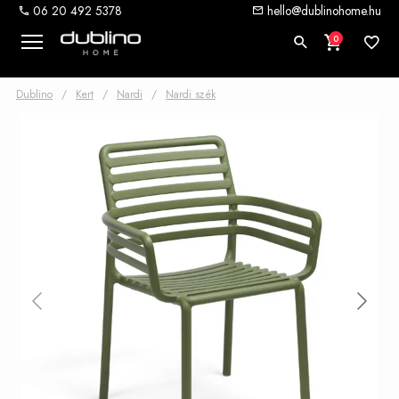
06 20 492 5378
hello@dublinohome.hu
0
Dublino
/
Kert
/
Nardi
/
Nardi szék