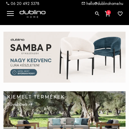
06 20 492 5378
hello@dublinohome.hu
0
KIEMELT TERMÉKEK
Bővebben