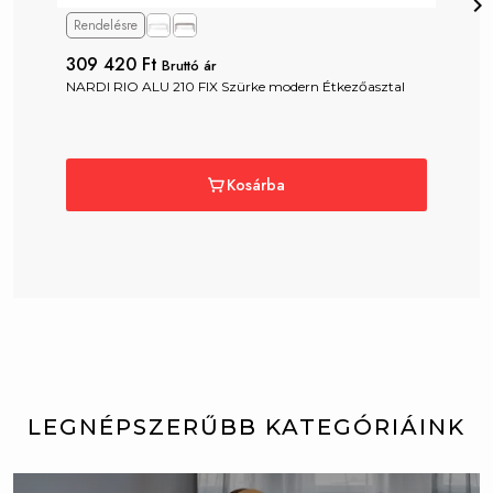
Rendelésre
R
309 420 Ft
88
Bruttó ár
NARDI RIO ALU 210 FIX Szürke modern Étkezőasztal
BT
Kosárba
LEGNÉPSZERŰBB KATEGÓRIÁINK