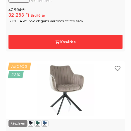
47 904 Ft
32 283 Ft
Bruttó ár
SI CHERRY Zöld elegáns Kárpitos beltéri szék
Kosárba
AKCIÓS
22%
Készleten