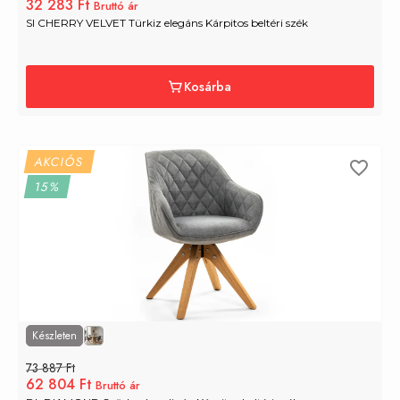
32 283 Ft
Bruttó ár
SI CHERRY VELVET Türkiz elegáns Kárpitos beltéri szék
Kosárba
AKCIÓS
15%
Készleten
73 887 Ft
62 804 Ft
Bruttó ár