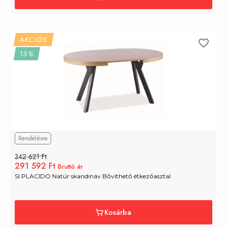
AKCIÓS
15%
Rendelésre
342 621 Ft
291 592 Ft
Bruttó ár
SI PLACIDO Natúr skandináv Bővíthető étkezőasztal
Kosárba