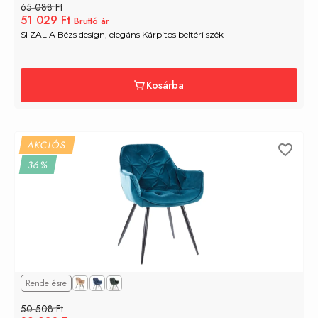
65 088 Ft
51 029 Ft
Bruttó ár
SI ZALIA Bézs design, elegáns Kárpitos beltéri szék
Kosárba
AKCIÓS
36%
Rendelésre
50 508 Ft