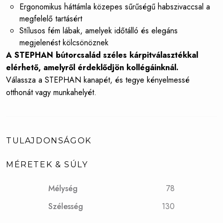
Ergonomikus háttámla közepes sűrűségű habszivaccsal a
megfelelő tartásért
Stílusos fém lábak, amelyek időtálló és elegáns
megjelenést kölcsönöznek
A STEPHAN bútorcsalád széles kárpitválasztékkal
elérhető, amelyről érdeklődjön kollégáinknál.
Válassza a STEPHAN kanapét, és tegye kényelmessé
otthonát vagy munkahelyét.
TULAJDONSÁGOK
MÉRETEK & SÚLY
Mélység
78
Szélesség
130