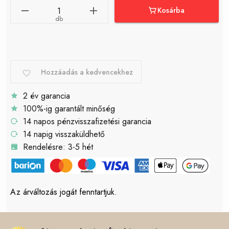
Kosárba
db
Hozzáadás a kedvencekhez
2 év garancia
100%-ig garantált minőség
14 napos pénzvisszafizetési garancia
14 napig visszaküldhető
Rendelésre: 3-5 hét
Az árváltozás jogát fenntartjuk.