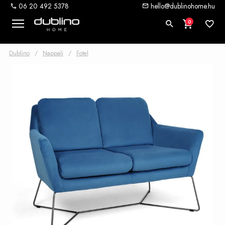
06 20 492 5378
hello@dublinohome.hu
0
Dublino
/
Nappali
/
Fotel