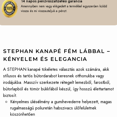
14 napos pénzvisszafizetési garancia
Amennyiben nem vagy elégedett a termékkel egyszerűen küldd
vissza és mi visszautaljuk a pénzt.
STEPHAN KANAPÉ FÉM LÁBBAL –
KÉNYELEM ÉS ELEGANCIA
A STEPHAN kanapé tökéletes választás azok számára, akik
stílusos és tartós bútordarabot keresnek otthonukba vagy
irodájukba. Masszív szerkezete rétegelt lemezből, farostból,
bútorlapból és tömör bükkfából készül, így hosszú élettartamot
biztosít.
Kényelmes ülésélmény a gumihevederre helyezett, magas
rugalmasságú poliuretán habszivacs ülőfelületnek
köszönhetően