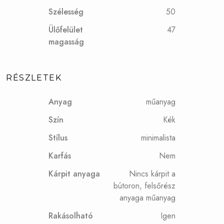
Szélesség
50
Ülőfelület
47
magasság
RÉSZLETEK
Anyag
műanyag
Szín
Kék
Stílus
minimalista
Karfás
Nem
Kárpit anyaga
Nincs kárpit a
bútoron, felsőrész
anyaga műanyag
Rakásolható
Igen