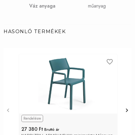
Váz anyaga
műanyag
HASONLÓ TERMÉKEK
Rendelésre
27 380 Ft
2
Bruttó ár