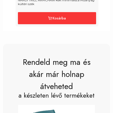
NARDI TRILL ARMCHAIR Kék minimalista Műanyag 
N
kültéri szék
k
Kosárba
Rendeld meg ma és
akár már holnap
átveheted
a készleten lévő termékeket