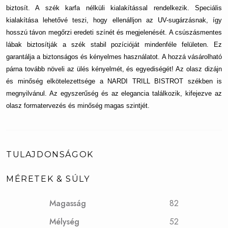
biztosít. A szék karfa nélküli kialakítással rendelkezik. Speciális
kialakítása lehetővé teszi, hogy ellenálljon az UV-sugárzásnak, így
hosszú távon megőrzi eredeti színét és megjelenését. A csúszásmentes
lábak biztosítják a szék stabil pozícióját mindenféle felületen. Ez
garantálja a biztonságos és kényelmes használatot. A hozzá vásárolható
párna tovább növeli az ülés kényelmét, és egyediségét! Az olasz dizájn
és minőség elkötelezettsége a NARDI TRILL BISTROT székben is
megnyilvánul. Az egyszerűség és az elegancia találkozik, kifejezve az
olasz formatervezés és minőség magas szintjét.
TULAJDONSÁGOK
MÉRETEK & SÚLY
Magasság
82
Mélység
52