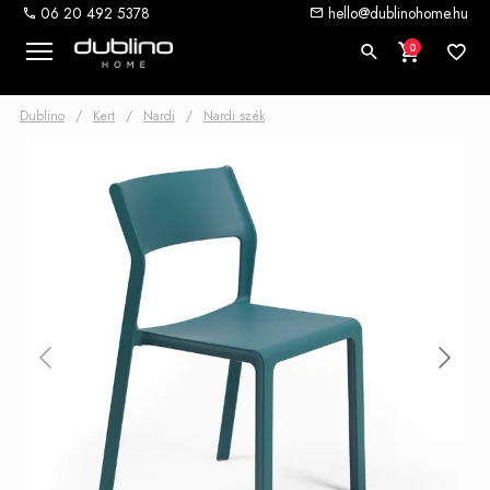
06 20 492 5378
hello@dublinohome.hu
0
Dublino
/
Kert
/
Nardi
/
Nardi szék