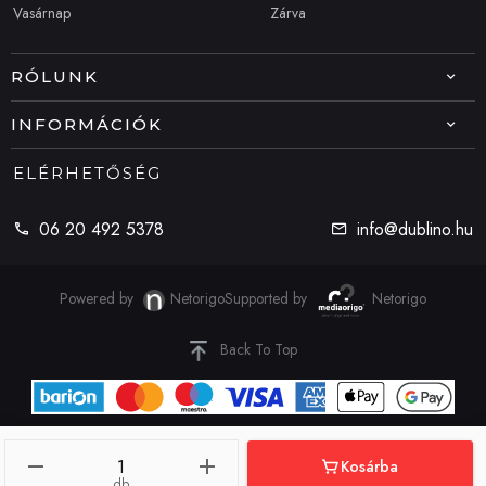
Vasárnap
Zárva
RÓLUNK
INFORMÁCIÓK
ELÉRHETŐSÉG
06 20 492 5378
info@dublino.hu
Powered by
Netorigo
Supported by
Netorigo
Back To Top
© 2022 - Dublino | Minden jog fenttartva!
Kosárba
db