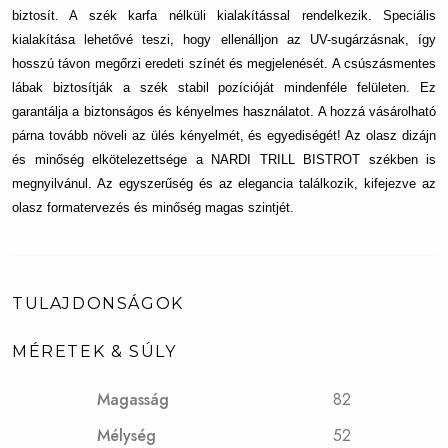
biztosít. A szék karfa nélküli kialakítással rendelkezik. Speciális
kialakítása lehetővé teszi, hogy ellenálljon az UV-sugárzásnak, így
hosszú távon megőrzi eredeti színét és megjelenését. A csúszásmentes
lábak biztosítják a szék stabil pozícióját mindenféle felületen. Ez
garantálja a biztonságos és kényelmes használatot. A hozzá vásárolható
párna tovább növeli az ülés kényelmét, és egyediségét! Az olasz dizájn
és minőség elkötelezettsége a NARDI TRILL BISTROT székben is
megnyilvánul. Az egyszerűség és az elegancia találkozik, kifejezve az
olasz formatervezés és minőség magas szintjét.
TULAJDONSÁGOK
MÉRETEK & SÚLY
Magasság
82
Mélység
52