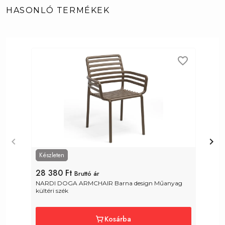
HASONLÓ TERMÉKEK
Készleten
28 380 Ft
3
Bruttó ár
NARDI DOGA ARMCHAIR Barna design Műanyag 
N
kültéri szék
s
Kosárba