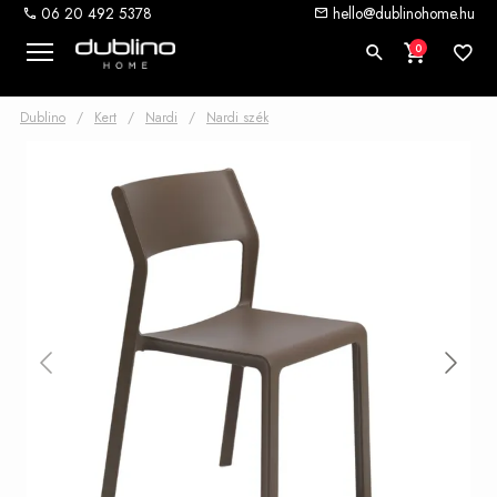
06 20 492 5378
hello@dublinohome.hu
0
Dublino
/
Kert
/
Nardi
/
Nardi szék