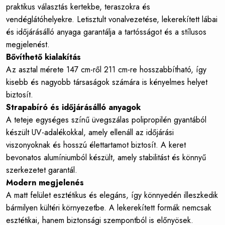
praktikus választás kertekbe, teraszokra és
vendéglátóhelyekre. Letisztult vonalvezetése, lekerekített lábai
és időjárásálló anyaga garantálja a tartósságot és a stílusos
megjelenést.
Bővíthető kialakítás
Az asztal mérete 147 cm-ről 211 cm-re hosszabbítható, így
kisebb és nagyobb társaságok számára is kényelmes helyet
biztosít.
Strapabíró és időjárásálló anyagok
A teteje egységes színű üvegszálas polipropilén gyantából
készült UV-adalékokkal, amely ellenáll az időjárási
viszonyoknak és hosszú élettartamot biztosít. A keret
bevonatos alumíniumból készült, amely stabilitást és könnyű
szerkezetet garantál.
Modern megjelenés
A matt felület esztétikus és elegáns, így könnyedén illeszkedik
bármilyen kültéri környezetbe. A lekerekített formák nemcsak
esztétikai, hanem biztonsági szempontból is előnyösek.