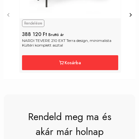
Rendelésre
388 120 Ft
5
Bruttó ár
NARDI TEVERE 210 EXT Terra design, minimalista 
N
Kültéri komplett asztal
a
Kosárba
Rendeld meg ma és
akár már holnap