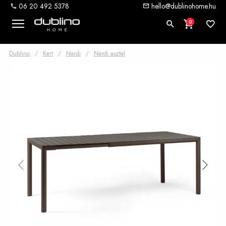
06 20 492 5378
hello@dublinohome.hu
0
Dublino
/
Kert
/
Nardi
/
Nardi asztal