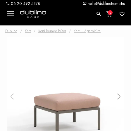
06 20 492 5378
hello@dublinohome.hu
0
Dublino
/
Kert
/
Kerti lounge bútor
/
Kerti ülőgarnitúra