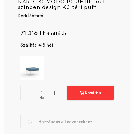
NARDI KOMODO POUF III Több
színben design Kültéri puff
Kerti lábtartó
71 316 Ft
Bruttó ár
Szállítás 4-5 hét
Kosárba
db
Hozzáadás a kedvencekhez