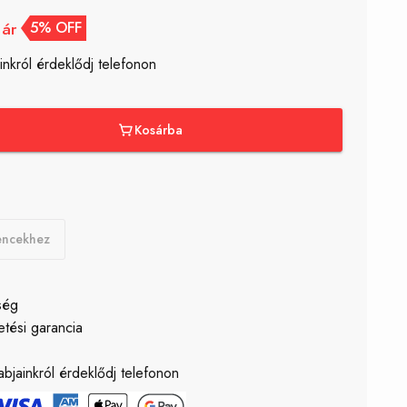
 ár
5% OFF
inkról érdeklődj telefonon
Kosárba
encekhez
ség
etési garancia
ő
bjainkról érdeklődj telefonon