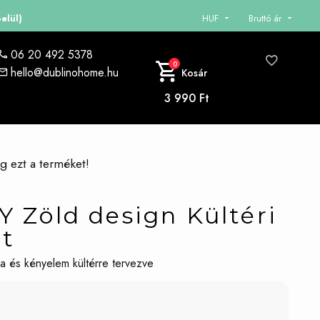
elül)
HUF
Bruttó ár
06 20 492 5378
0
hello@dublinohome.hu
Kosár
3 990 Ft
eg ezt a terméket!
 Zöld design Kültéri
tt
ia és kényelem kültérre tervezve