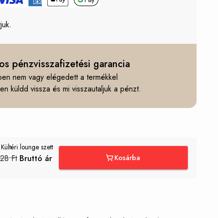
juk.
os pénzvisszafizetési garancia
en nem vagy elégedett a termékkel
n küldd vissza és mi visszautaljuk a pénzt.
ltéri lounge szett
28 Ft
Bruttó ár
Kosárba