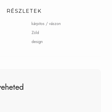
RÉSZLETEK
kárpitos / vászon
Zöld
design
veheted