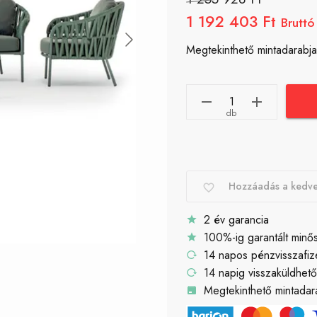
1 192 403 Ft
Bruttó
Megtekinthető mintadarabja
db
Hozzáadás a kedv
2 év garancia
100%-ig garantált minő
14 napos pénzvisszafiz
14 napig visszaküldhet
Megtekinthető mintadara