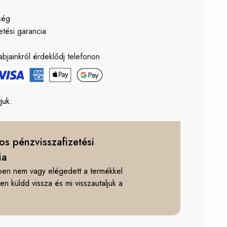
ség
etési garancia
ő
bjainkról érdeklődj telefonon
juk.
os pénzvisszafizetési
ia
en nem vagy elégedett a termékkel
n küldd vissza és mi visszautaljuk a