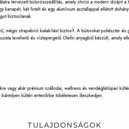
atra tervezett bútorösszeállítás, amely ötvözi a modern dizájnt a 
gy kanapét, két fotelt és egy alumínium asztallappal ellátott dohány
got biztosítanak.
, mégis strapabíró kialakítást biztosít. A bútorokat poliészter és
k huzata levehető és vízlepergető Olefin anyagból készült, amely 
kre vagy akár prémium szállodai, wellness és vendéglátóipari kültéri
bármilyen kültéri enteriőrbe tökéletesen illeszkedjen.
TULAJDONSÁGOK