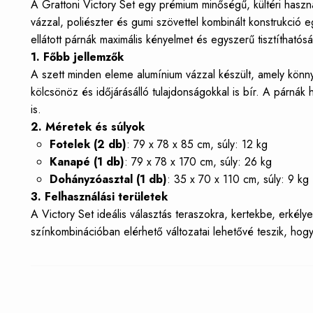
A Grattoni Victory Set egy prémium minőségű, kültéri használ
vázzal, poliészter és gumi szövettel kombinált konstrukció e
ellátott párnák maximális kényelmet és egyszerű tisztíthatósá
1. Főbb jellemzők
A szett minden eleme alumínium vázzal készült, amely könnyű
kölcsönöz és időjárásálló tulajdonságokkal is bír. A párná
is.
2. Méretek és súlyok
Fotelek (2 db)
: 79 x 78 x 85 cm, súly: 12 kg
Kanapé (1 db)
: 79 x 78 x 170 cm, súly: 26 kg
Dohányzóasztal (1 db)
: 35 x 70 x 110 cm, súly: 9 kg
3. Felhasználási területek
A Victory Set ideális választás teraszokra, kertekbe, erkélye
színkombinációban elérhető változatai lehetővé teszik, hogy 