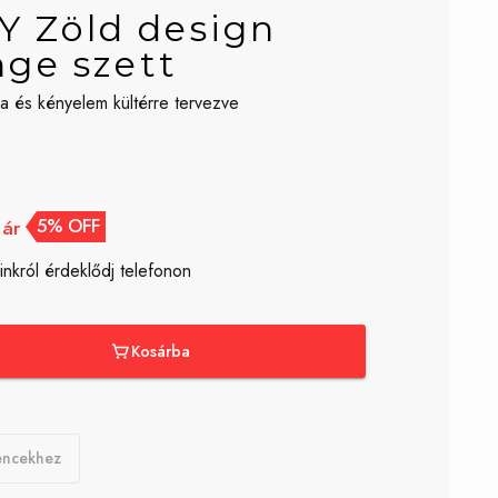
 Zöld design
nge szett
ia és kényelem kültérre tervezve
 ár
5% OFF
inkról érdeklődj telefonon
Kosárba
encekhez