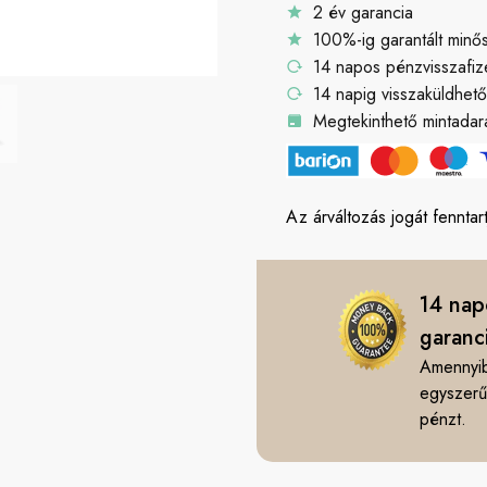
2 év garancia
100%-ig garantált minő
14 napos pénzvisszafiz
14 napig visszaküldhet
Megtekinthető mintadara
Az árváltozás jogát fenntart
14 nap
garanc
Amennyib
egyszerűe
pénzt.