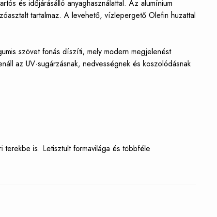
tartós és időjárásálló anyaghasználattal. Az alumínium
zóasztalt tartalmaz. A levehető, vízlepergető Olefin huzattal
 gumis szövet fonás díszíti, mely modern megjelenést
ellenáll az UV-sugárzásnak, nedvességnek és koszolódásnak
 terekbe is. Letisztult formavilága és többféle