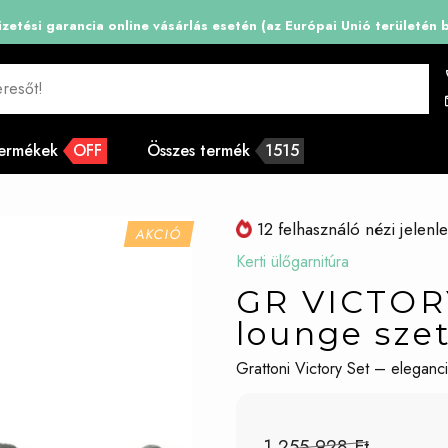
zetési garancia online vásárlás esetén (az Európai Unió területén b
resőt!
termékek
OFF
Összes termék
1515
12 felhasználó nézi jelenl
AKCIÓ
Kerti ülőgarnitúra
GR VICTORY
lounge sze
Grattoni Victory Set – eleganc
1 255 928 Ft