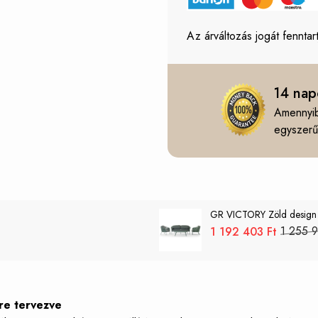
Az árváltozás jogát fenntart
14 nap
Amennyib
egyszerűe
GR VICTORY Zöld design Kü
1 255 9
1 192 403 Ft
re tervezve