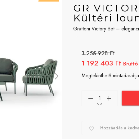
GR VICTORY
Kültéri lou
Grattoni Victory Set – eleganc
1 255 928 Ft
1 192 403 Ft
Bruttó
Megtekinthető mintadarabja
db
Hozzáadás a kedv