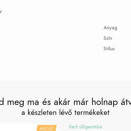
Y
Anyag
Szín
Stílus
d meg ma és akár már holnap át
a készleten lévő termékeket
Kerti ülőgarnitúra
AKCIÓ