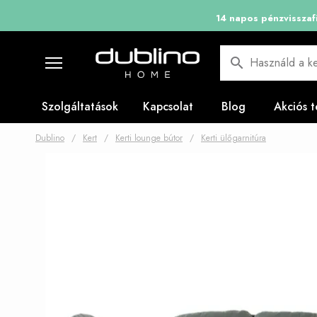
14 napos pénzvisszafi
Használd a ke
Szolgáltatások
Kapcsolat
Blog
Akciós 
Dublino
/
Kert
/
Kerti lounge bútor
/
Kerti ülőgarnitúra