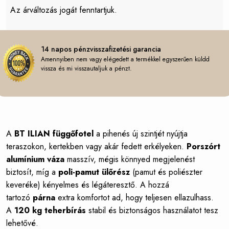
Az árváltozás jogát fenntartjuk.
14 napos pénzvisszafizetési garancia
Amennyiben nem vagy elégedett a termékkel egyszerűen küldd
vissza és mi visszautaljuk a pénzt.
A
BT ILIAN függőfotel
a pihenés új szintjét nyújtja
teraszokon, kertekben vagy akár fedett erkélyeken.
Porszórt
alumínium váza
masszív, mégis könnyed megjelenést
biztosít, míg a
poli-pamut ülőrész
(pamut és poliészter
keveréke) kényelmes és légáteresztő. A hozzá
tartozó
párna
extra komfortot ad, hogy teljesen ellazulhass.
A
120 kg teherbírás
stabil és biztonságos használatot tesz
lehetővé.