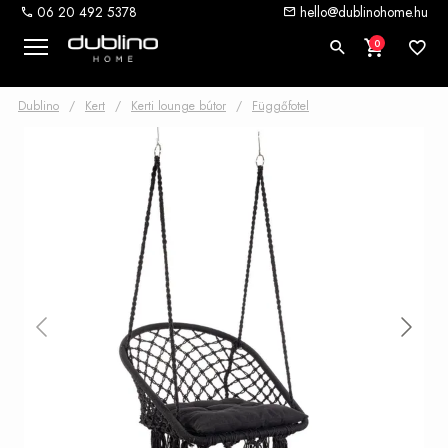
06 20 492 5378
hello@dublinohome.hu
0
Dublino
/
Kert
/
Kerti lounge bútor
/
Függőfotel