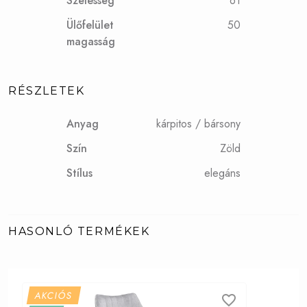
Szélesség
61
Ülőfelület
50
magasság
RÉSZLETEK
Anyag
kárpitos / bársony
Szín
Zöld
Stílus
elegáns
HASONLÓ TERMÉKEK
AKCIÓS