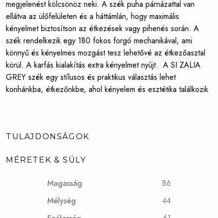
megjelenést kölcsönöz neki. A szék puha párnázattal van
ellátva az ülőfelületen és a háttámlán, hogy maximális
kényelmet biztosítson az étkezések vagy pihenés során.
A
szék rendelkezik egy 180 fokos forgó mechanikával, ami
könnyű és kényelmes mozgást tesz lehetővé az étkezőasztal
körül. A karfás kialakítás extra kényelmet nyújt.
A SI ZALIA
GREY szék egy stílusos és praktikus választás lehet
konhánkba, étkezőnkbe, ahol kényelem és esztétika találkozik
TULAJDONSÁGOK
MÉRETEK & SÚLY
Magasság
86
Mélység
44