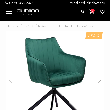
06 20 492 5378
hello@dublinohome.hu
0
Dublino
/
Étkező
/
Étkezőszék
/
Beltéri kárpitozott étkezőszék
AKCIÓ