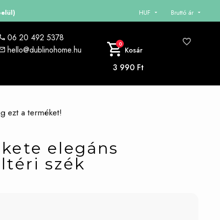
HUF
Bruttó ár
06 20 492 5378
0
hello@dublinohome.hu
Kosár
3 990 Ft
eg ezt a terméket!
ekete elegáns
ltéri szék