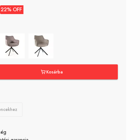
22% OFF
Kosárba
encekhez
ség
etési garancia