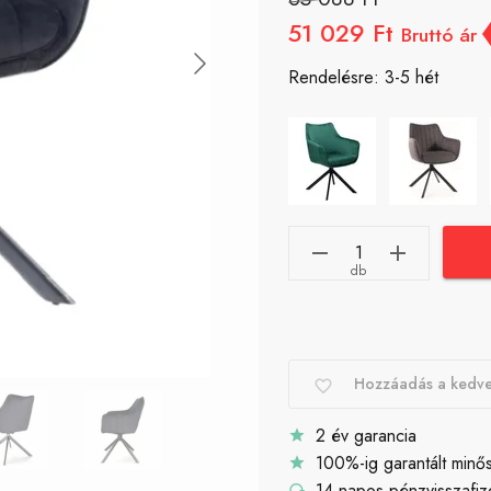
51 029 Ft
Bruttó ár
Rendelésre: 3-5 hét
db
Hozzáadás a kedv
2 év garancia
100%-ig garantált minő
14 napos pénzvisszafiz