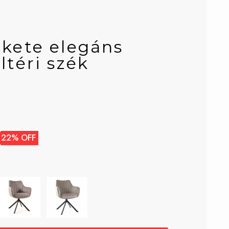
ekete elegáns
ltéri szék
22% OFF