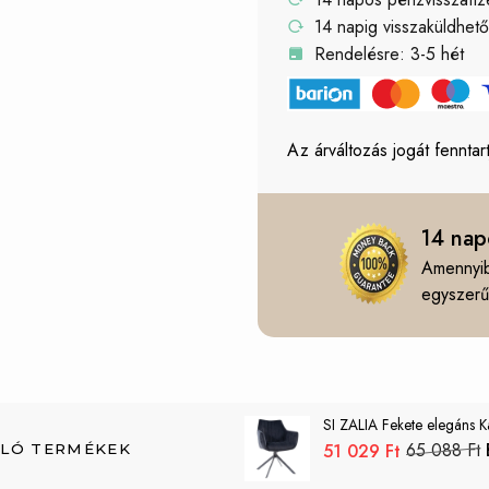
14 napig visszaküldhet
Rendelésre: 3-5 hét
Az árváltozás jogát fenntart
14 nap
Amennyib
egyszerűe
SI ZALIA Fekete elegáns Ká
65 088 Ft
51 029 Ft
LÓ TERMÉKEK