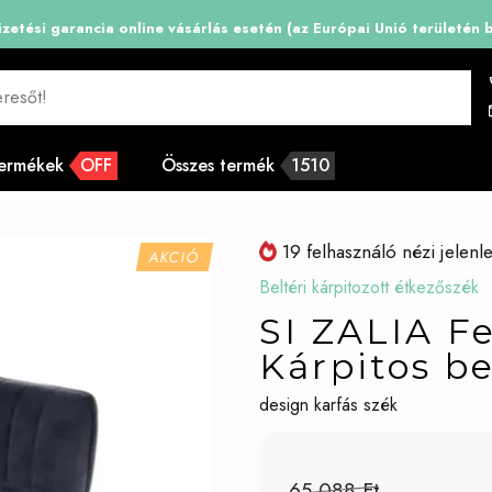
aküldhető online vásárlás esetén (az Európai Unió területén belül)
resőt!
termékek
OFF
Összes termék
1510
19 felhasználó nézi jelenl
AKCIÓ
Beltéri kárpitozott étkezőszék
SI ZALIA F
Kárpitos be
design karfás szék
65 088 Ft