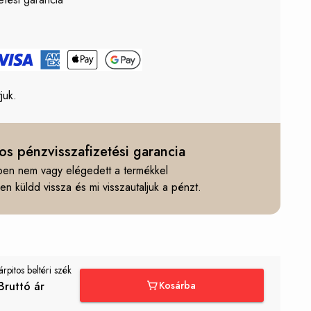
ő
juk.
os pénzvisszafizetési garancia
en nem vagy elégedett a termékkel
n küldd vissza és mi visszautaljuk a pénzt.
rpitos beltéri szék
Bruttó ár
Kosárba