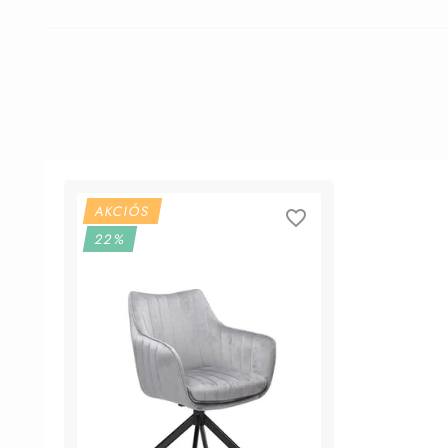
AKCIÓS
22%