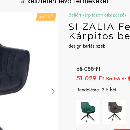
a készleten lévő termékeket
Beltéri kárpitozott étkezőszék
AKCIÓ
SI ZALIA F
Kárpitos be
design karfás szék
65 088 Ft
51 029 Ft
Bruttó ár
Rendelésre: 3-5 hét