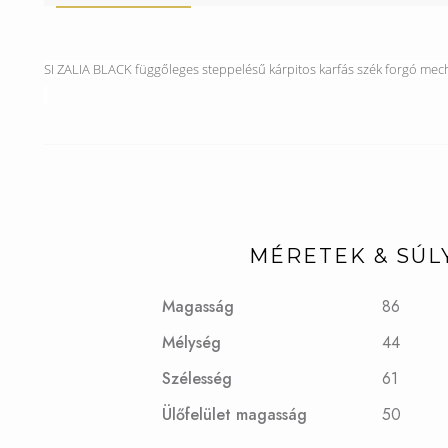
SI ZALIA BLACK függőleges steppelésű kárpitos karfás szék forgó mec
MÉRETEK & SÚL
Magasság
86
Mélység
44
Szélesség
61
Ülőfelület magasság
50