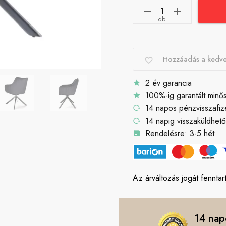
db
Hozzáadás a kedv
2 év garancia
100%-ig garantált minő
14 napos pénzvisszafiz
14 napig visszaküldhet
Rendelésre: 3-5 hét
Az árváltozás jogát fenntart
14 nap