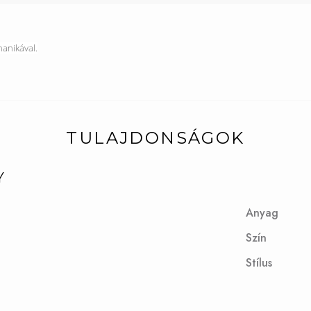
hanikával.
TULAJDONSÁGOK
Y
Anyag
Szín
Stílus