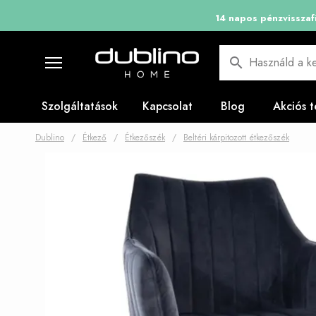
14 napig vissz
Használd a ke
Szolgáltatások
Kapcsolat
Blog
Akciós 
Dublino
/
Étkező
/
Étkezőszék
/
Beltéri kárpitozott étkezőszék