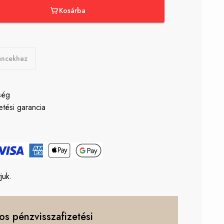
Kosárba
encekhez
ség
etési garancia
ő
juk.
os pénzvisszafizetési