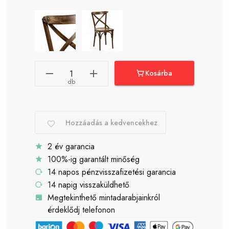
Kosárba
db
Hozzáadás a kedvencekhez
2 év garancia
100%-ig garantált minőség
14 napos pénzvisszafizetési garancia
14 napig visszaküldhető
Megtekinthető mintadarabjainkról
érdeklődj telefonon