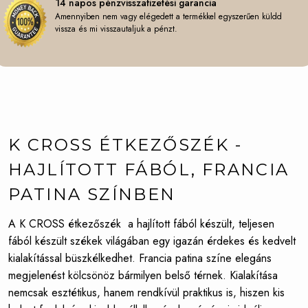
14 napos pénzvisszafizetési garancia
Amennyiben nem vagy elégedett a termékkel egyszerűen küldd
vissza és mi visszautaljuk a pénzt.
K CROSS ÉTKEZŐSZÉK -
HAJLÍTOTT FÁBÓL, FRANCIA
PATINA SZÍNBEN
A K CROSS étkezőszék a hajlított fából készült, teljesen
fából készült székek világában egy igazán érdekes és kedvelt
kialakítással büszkélkedhet. Francia patina színe elegáns
megjelenést kölcsönöz bármilyen belső térnek. Kialakítása
nemcsak esztétikus, hanem rendkívül praktikus is, hiszen kis