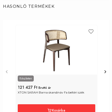
HASONLÓ TERMÉKEK
Készleten
121 427 Ft
1
Bruttó ár
XTON SARAH Barna skandináv Fa beltéri szék
X
Kosárba