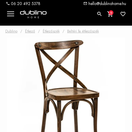
06 20 492 5378
hello@dublinohome.hu
0
Dublino
/
Étkező
/
Étkezőszék
/
Beltéri fa étkezőszék