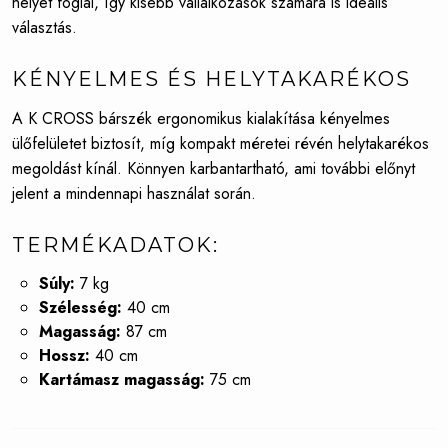
helyet foglal, így kisebb vállalkozások számára is ideális
választás.
KÉNYELMES ÉS HELYTAKARÉKOS
A K CROSS bárszék ergonomikus kialakítása kényelmes
ülőfelületet biztosít, míg kompakt méretei révén helytakarékos
megoldást kínál. Könnyen karbantartható, ami további előnyt
jelent a mindennapi használat során.
TERMÉKADATOK:
Súly:
7 kg
Szélesség:
40 cm
Magasság:
87 cm
Hossz:
40 cm
Kartámasz magasság:
75 cm