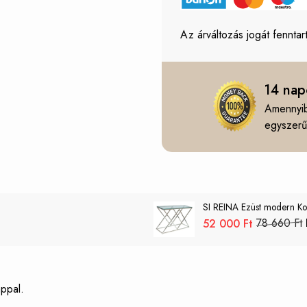
Az árváltozás jogát fenntart
14 nap
Amennyib
egyszerűe
SI REINA Ezüst modern Ko
78 660 Ft
52 000 Ft
appal.