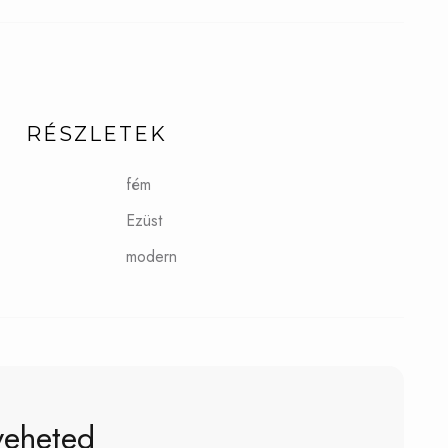
RÉSZLETEK
fém
Ezüst
modern
veheted