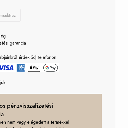
encekhez
ség
etési garancia
ő
bjainkról érdeklődj telefonon
juk.
os pénzvisszafizetési
ia
en nem vagy elégedett a termékkel