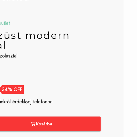
utlet
züst modern
al
olasztal
34% OFF
inkról érdeklődj telefonon
Kosárba