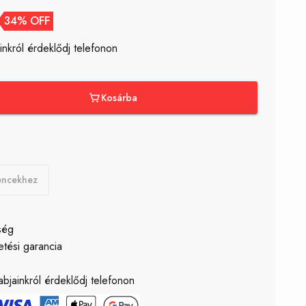
34% OFF
inkról érdeklődj telefonon
Kosárba
encekhez
ség
etési garancia
ő
bjainkról érdeklődj telefonon