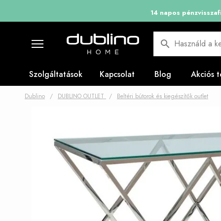
14 napos pénzvisszafi
Használd a ke
Szolgáltatások
Kapcsolat
Blog
Akciós 
Dublino
/
DUBLINO OUTLET
/
Beltéri bútorok és kiegészítők outlet