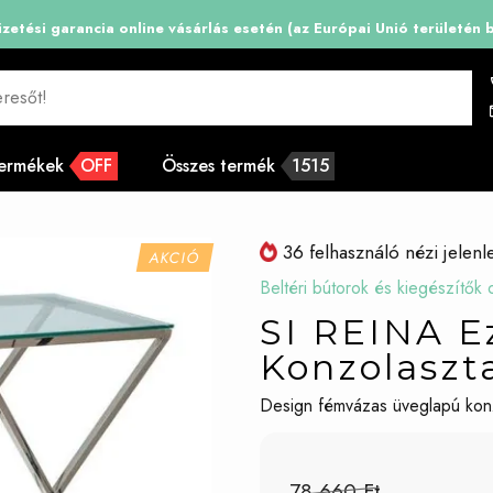
zetési garancia online vásárlás esetén (az Európai Unió területén b
resőt!
termékek
OFF
Összes termék
1515
36 felhasználó nézi jelenl
AKCIÓ
Beltéri bútorok és kiegészítők o
SI REINA E
Konzolaszt
Design fémvázas üveglapú konz
78 660 Ft