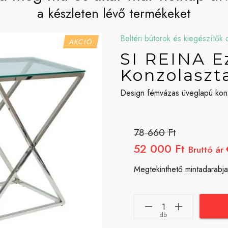
a készleten lévő termékeket
Beltéri bútorok és kiegészítők o
AKCIÓ
SI REINA E
Konzolaszt
Design fémvázas üveglapú konz
78 660 Ft
52 000 Ft
Bruttó ár
Megtekinthető mintadarabja
db