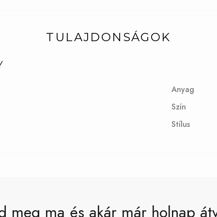
TULAJDONSÁGOK
Y
Anyag
Szín
Stílus
d meg ma és akár már holnap át