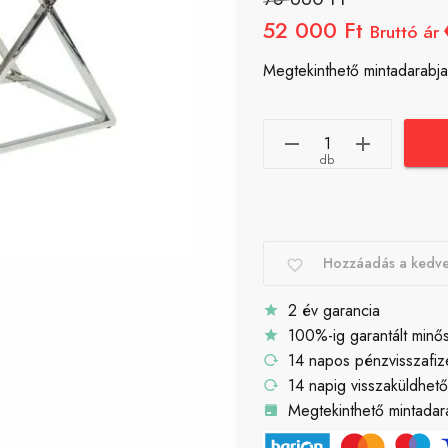
52 000 Ft
Bruttó ár
Megtekinthető mintadarabja
db
Hozzáadás a kedv
2 év garancia
100%-ig garantált minő
14 napos pénzvisszafiz
14 napig visszaküldhet
Megtekinthető mintadara