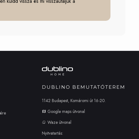
n küldd vissza és mi visszautaljuk a
DUBLINO BEMUTATÓTEREM
1142 Budapest, Komáromi út 16-20.
Google maps útvonal
zére
Waze útvonal
Nyitvatartás: