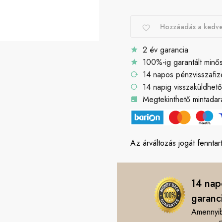
Hozzáadás a kedv
2 év garancia
100%-ig garantált minő
14 napos pénzvisszafiz
14 napig visszaküldhet
Megtekinthető mintadara
Az árváltozás jogát fenntart
14 nap
garanc
Amennyib