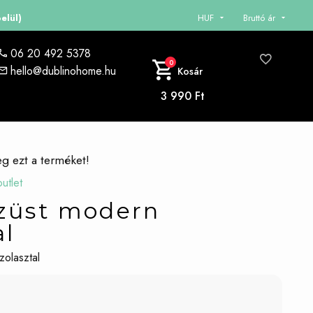
elül)
HUF
Bruttó ár
06 20 492 5378
0
hello@dublinohome.hu
Kosár
3 990 Ft
eg ezt a terméket!
utlet
züst modern
al
olasztal