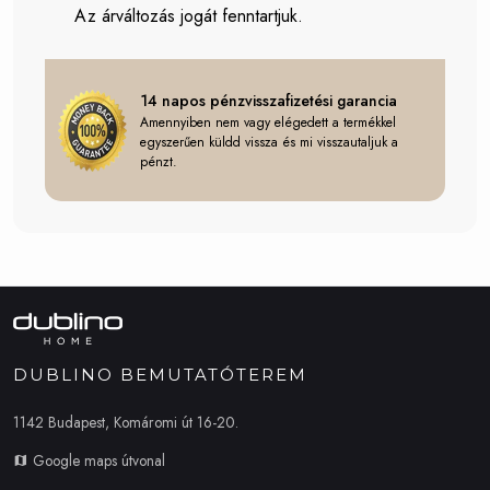
Az árváltozás jogát fenntartjuk.
14 napos pénzvisszafizetési garancia
Amennyiben nem vagy elégedett a termékkel
egyszerűen küldd vissza és mi visszautaljuk a
pénzt.
DUBLINO BEMUTATÓTEREM
1142 Budapest, Komáromi út 16-20.
Google maps útvonal