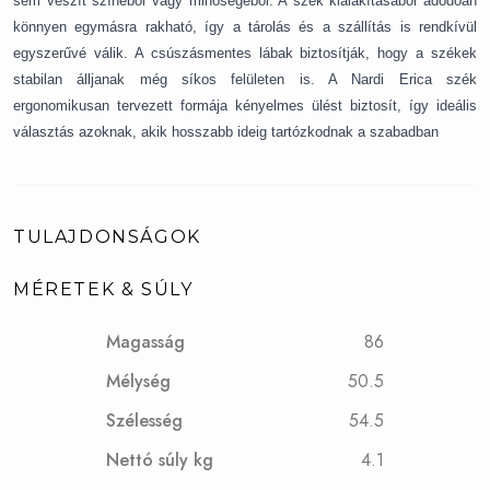
sem veszít színéből vagy minőségéből.
A szék kialakításából adódóan
könnyen egymásra rakható, így a tárolás és a szállítás is rendkívül
egyszerűvé válik.
A csúszásmentes lábak biztosítják, hogy a székek
stabilan álljanak még síkos felületen is.
A Nardi Erica szék
ergonomikusan tervezett formája kényelmes ülést biztosít, így ideális
választás azoknak, akik hosszabb ideig tartózkodnak a szabadban
TULAJDONSÁGOK
MÉRETEK & SÚLY
Magasság
86
Mélység
50.5
Szélesség
54.5
Nettó súly kg
4.1