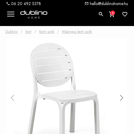
06 20 492 5378
hello@dublinohome.hu
0
Dublino
/
Kert
/
Kerti szék
/
Műanyag kerti szék