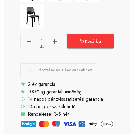
Kosárba
db
Hozzáadás a kedvencekhez
2 év garancia
100%-ig garantált minőség
14 napos pénzvisszafizetési garancia
14 napig visszaküldhető
Rendelésre: 3-5 hét