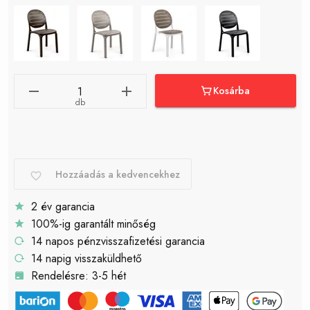
Kosárba
db
Hozzáadás a kedvencekhez
2 év garancia
100%-ig garantált minőség
14 napos pénzvisszafizetési garancia
14 napig visszaküldhető
Rendelésre: 3-5 hét