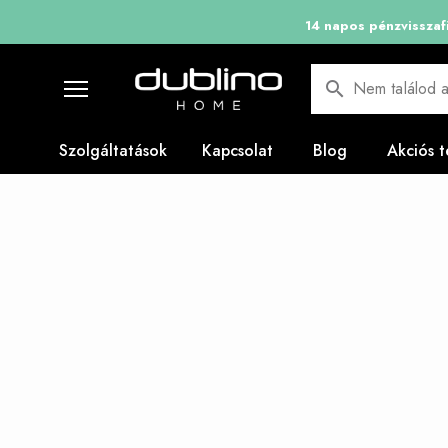
14 napos pénzvisszafi
Nem találod a
Szolgáltatások
Kapcsolat
Blog
Akciós 