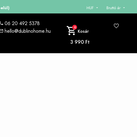
elül)
HUF
Bruttó ár
06 20 492 5378
0
hello@dublinohome.hu
Kosár
3 990 Ft