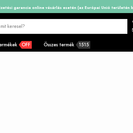
zetési garancia online vásárlás esetén (az Európai Unió területén b
mit keresel?
termékek
OFF
Összes termék
1515