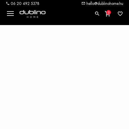
06 20 492 5378
hello@dublinohome.hu
0