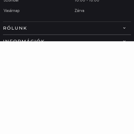
Szombat
10:00 - 16:00
Vasárnap
Zárva
RÓLUNK
INFORMÁCIÓK
ELÉRHETŐSÉG
06 20 492 5378
info@dublino.hu
Powered by
Netorigo
Supported by
Netorigo
Back To Top
© 2022 - Dublino | Minden jog fenttartva!