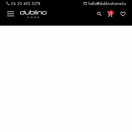
06 20 492 5378
hello@dublinohome.hu
0