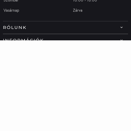
Szombat
10:00 - 16:00
Vasárnap
Zárva
RÓLUNK
INFORMÁCIÓK
ELÉRHETŐSÉG
06 20 492 5378
info@dublino.hu
Powered by
Netorigo
Supported by
Netorigo
Back To Top
© 2022 - Dublino | Minden jog fenttartva!